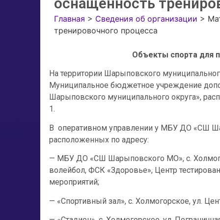
оснащенность трениро
Главная
>
Сведения об организации
>
Ма
тренировочного процесса
Объекты спорта для 
На территории Шарыповского муниципального
Муниципальное бюджетное учреждение допо
Шарыповского муниципального округа», распол
1.
В оперативном управлении у МБУ ДО «СШ Ша
расположенных по адресу:
— МБУ ДО «СШ Шарыповского МО», с. Холмогор
волейбол, ФСК «Здоровье», Центр тестирова
мероприятий;
— «Спортивный зал», с. Холмогорское, ул. Цен
— «Стадион», с. Холмогорское, ул. Пограничн