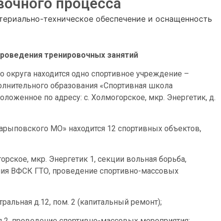
вочного процесса
териально-техническое обеспечение и оснащенность
проведения тренировочных занятий
 округа находится одно спортивное учреждение –
лнительного образования «Спортивная школа
оженное по адресу: с. Холмогорское, мкр. Энергетик, д.
рыповского МО» находится 12 спортивных объектов,
ское, мкр. Энергетик 1, секции вольная борьба,
ния ВФСК ГТО, проведение спортивно-массовых
тральная д.12, пом. 2 (капитальный ремонт);
ая 2, проведение спортивно-массовых мероприятия;