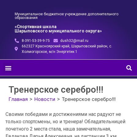
Муниципальное бюджетное учреждение дополнительного
образования
«Спортивная школа
Шарыповского муниципального округа»
8-391-53-39-9-75
dush32@mail.ru
662327 Красноярский край, Шарыповский район, с.
Холмогорское, м/н Энергетик 1
Тренерское серебро!!!
Главная
>
Новости
>
Тренерское серебро!!!
Своими победами и достижениями нас радуют не
только спортсмены, но и тренера! Обладательницей
почетного 2 места стала, наша замечательная,
Евдакова Дарья Алексеевна, на дистанции 3 км,