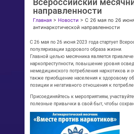
Всероссийский месячни
направленности
Главная
>
Новости
>
С 26 мая по 26 июн
антинаркотической направленности
С 26 мая по 26 июня 2023 года стартует Все
популяризации здорового образа жизни.
Главной целью месячника является привлеч
наркопреступности, повышение уровня осве
немедицинского потребления наркотиков и об 
также приобщение населения к здоровому о
позиции и негативного отношения к потребл
Присоединяйтесь к мероприятиям, участвуйте
полезные привычки в свой быт, чтобы сохра