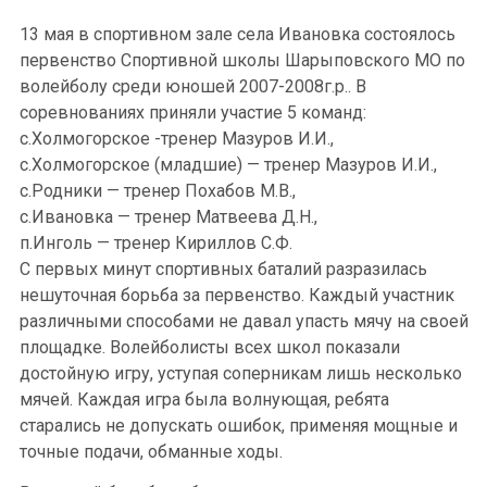
13 мая в спортивном зале села Ивановка состоялось
первенство Спортивной школы Шарыповского МО по
волейболу среди юношей 2007-2008г.р.. В
соревнованиях приняли участие 5 команд:
с.Холмогорское -тренер Мазуров И.И.,
с.Холмогорское (младшие) — тренер Мазуров И.И.,
с.Родники — тренер Похабов М.В.,
с.Ивановка — тренер Матвеева Д.Н.,
п.Инголь — тренер Кириллов С.Ф.
С первых минут спортивных баталий разразилась
нешуточная борьба за первенство. Каждый участник
различными способами не давал упасть мячу на своей
площадке. Волейболисты всех школ показали
достойную игру, уступая соперникам лишь несколько
мячей. Каждая игра была волнующая, ребята
старались не допускать ошибок, применяя мощные и
точные подачи, обманные ходы.